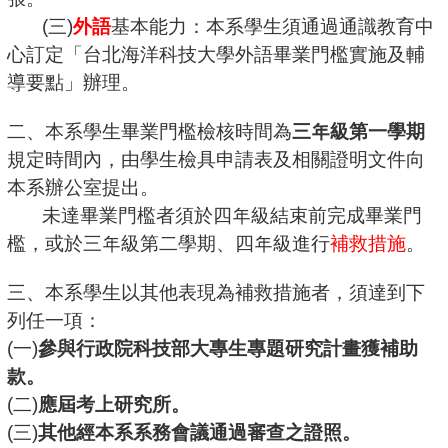
(三)
外語
基本能力：本系學生須通過通識教育中
心訂定「台北海洋科技大學外語畢業門
檻實施及輔
導要點」辦理。
二、本系學生畢業門檻檢核時間為
三年級第一學期
規定時間內，由學生檢具申請表及相關證
明文件向
本系辦公室提出。
未達畢業門檻者須於四年級結束前完成畢業門
檻，或
於三年級第二學期、四年級進行
補救措施
。
三、本系學生以其他表現為補救措施者，須達到下
列任一項：
(一)
參與行政院科技部大專生專題研究計畫獲補助
款。
(二)
應屆考上研究所。
(三)
其他經本系系務會議通過審查之證照。