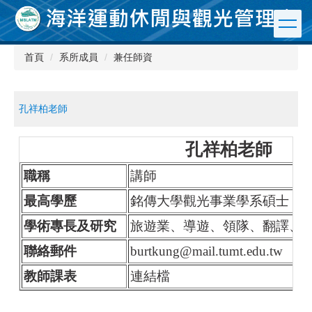
跳
到
主
要
首頁
系所成員
兼任師資
內
容
區
孔祥柏老師
孔祥柏老師
職
稱
講師
最高學歷
銘傳大學觀光事業學系碩士
學術專長及研究
旅遊業、導遊、領隊、翻譯、
聯絡郵件
burtkung@mail.tumt.edu.tw
教師課表
連結檔