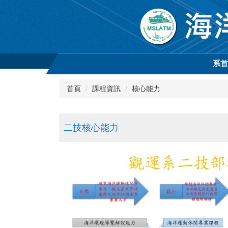
跳
到
主
要
內
容
系
區
首頁
課程資訊
核心能力
二技核心能力