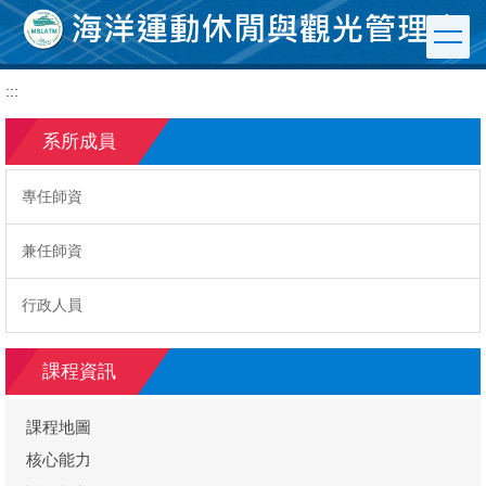
跳
到
主
要
:::
內
容
系所成員
區
專任師資
兼任師資
行政人員
課程資訊
課程地圖
核心能力