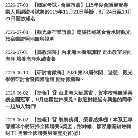
【國家考試 - 會展證照】115年度會議展覽專
2026-07-03
業人員認證考試將於115年11月21日舉辦，8月24日至10月
21日開放報名
【觀光旅宿業證照】電腦技能基金會承辦觀光
2026-07-03
旅宿業證照地圖與說明
【高教深耕】台北海大衝浪課程 走出教室迎向
2026-07-01
海洋 培養海洋永續素養
【研討會徵稿】2026第28屆休閒、遊憩、觀光
2026-06-10
學術研討會暨國際論壇 開始徵稿囉~
【捷報】🏆 台北海大艇厲害，賀本校輕艇隊再
2026-06-02
獲全國冠軍， 9月德國世錦賽見!! 歡迎對輕艇有興趣的同學
一起加入我們!
【捷報】🏆 氣勢磅礡、榮譽感爆棚！本系五專
2026-06-02
部撞球小將狂掃全國聯賽6獎盃，彭紳維、廖泓雁關鍵逆轉
封王! 勇奪全國聯賽男團歷史首冠!!