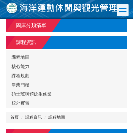
跳
到
主
要
圖庫分類清單
內
容
區
課程資訊
課程地圖
核心能力
課程規劃
畢業門檻
碩士班與預延生修業
校外實習
首頁
課程資訊
課程地圖