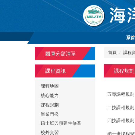
跳
到
主
要
內
容
系
區
首頁
課程
圖庫分類清單
課程規劃
課程資訊
課程地圖
五專課程規劃
核心能力
課程規劃
二技課程規劃
畢業門檻
四技課程規劃
碩士班與預延生修業
校外實習
碩士班課程規