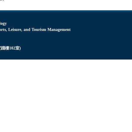
logy
Leisure, and Tourism Management
踐樓102室)