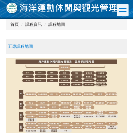
跳
到
主
要
首頁
課程資訊
課程地圖
內
容
區
五專課程地圖