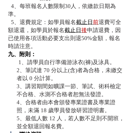
4、
每班報名人數限制30人，依繳款日期為
準。
5、退費規定：如學員報名
截止日
前
退費可全
額退還，如學員於報名
截止日
後
申請退費，因
已使用各項活動必要支出則退50%金額，報名
時請注意。
九、附則：
1、請學員自行準備游泳衣(褲)及泳具。
2、筆試達 70 分以上(含)者為合格，未繳交
者以 0 分計算。
3、講習期間如曠課一節、筆試、術科檢定
不合格、水測不合格者恕無法發證。
4、合格者由本會頒發專業證書及專業證
照，未滿 18 歲學員發放研習證明書。
5、最低人數 12 人，若人數不足則不開班，
並全額退回報名費。