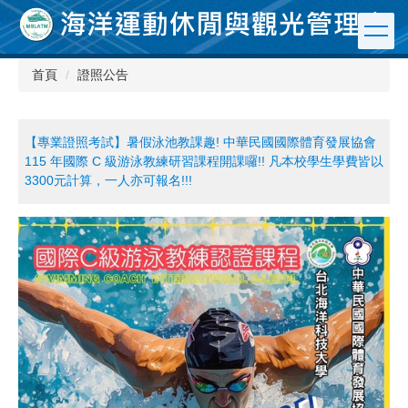
跳
到
主
要
首頁
證照公告
內
容
區
【專業證照考試】暑假泳池教課趣! 中華民國國際體育發展協會
115 年國際 C 級游泳教練研習課程開課囉!! 凡本校學生學費皆以
3300元計算，一人亦可報名!!!