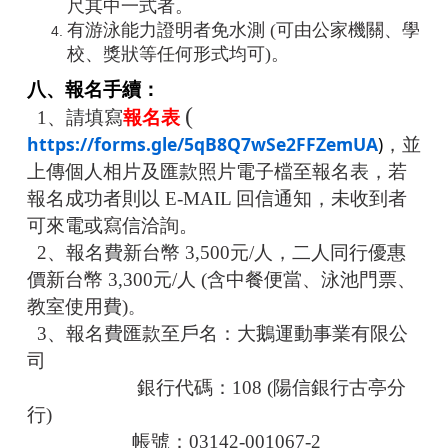
尺其中一式者。
有游泳能力證明者免水測 (可由公家機關、學
校、獎狀等任何形式均可)。
八、報名手續：
(
1、請填寫
報名表
https://forms.gle/5qB8Q7wSe2FFZemUA
)
，並
上傳個人相片及匯款照片電子檔至報名表，若
報名成功者則以 E-MAIL 回信通知，未收到者
可來電或寫信洽詢。
2、報名費新台幣 3,500元/人，二人同行優惠
價新台幣 3,300元/人 (含中餐便當、泳池門票、
教室使用費)
。
3、報名費匯款至戶名：大鵝運動事業有限公
司
銀行代碼：108 (陽信銀行古亭分
行)
帳號：03142-001067-2