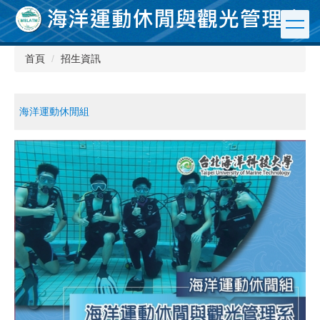
跳
到
主
要
首頁
招生資訊
內
容
區
海洋運動休閒組