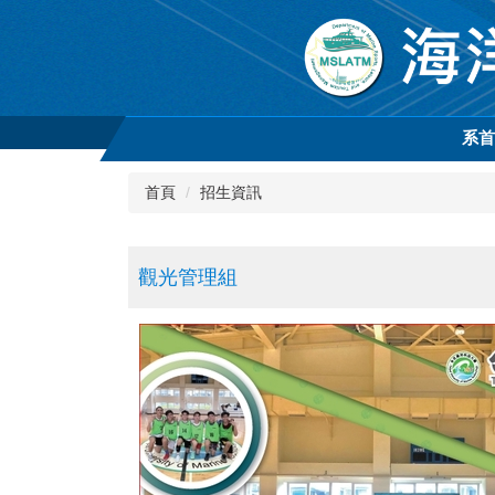
跳
到
主
要
內
容
系
區
首頁
招生資訊
觀光管理組