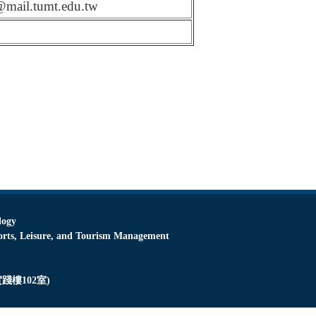
mail.tumt.edu.tw
logy
Leisure, and Tourism Management
踐樓102室)