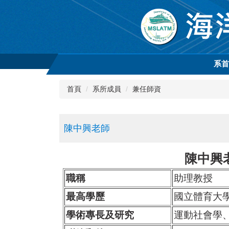
跳
到
主
要
內
容
系
區
首頁
系所成員
兼任師資
陳中興老師
陳中興
職稱
助理教授
最高學歷
國立體育大
學術專長及研究
運動社會學