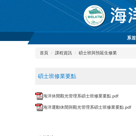
跳
到
主
要
內
容
系
區
首頁
課程資訊
碩士班與預延生修業
碩士班修業要點
海洋休閒觀光管理系碩士班修業要點.pdf
海洋運動休閒與觀光管理系碩士班修業要點.pdf