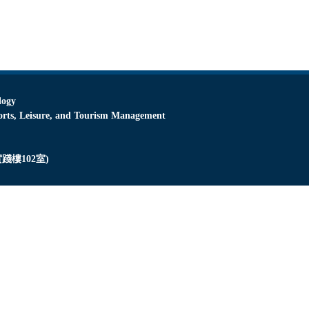
logy
Leisure, and Tourism Management
踐樓102室)