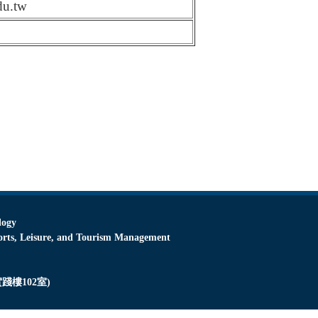
du.tw
logy
Leisure, and Tourism Management
踐樓102室)