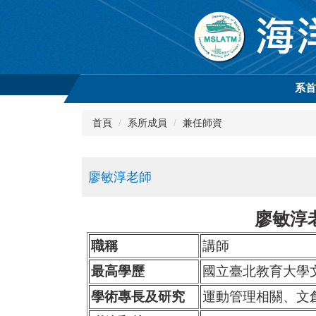
跳
到
主
要
內
容
系
區
首頁
系所成員
兼任師資
廖敏淳老師
廖敏淳
職稱
講師
最高學歷
國立臺北教育大學
學術專長及研究
運動管理相關、文