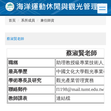
跳
到
主
要
首頁
系所成員
兼任師資
內
容
區
蔡淑賢老師
蔡淑賢老師
職稱
助理教授級專業技術人員
最高學歷
中國文化大學觀光事業研
學術專長及研究
觀光產業管理實務
聯絡郵件
f1198@mail.tumt.edu.tw
教師課表
連結檔