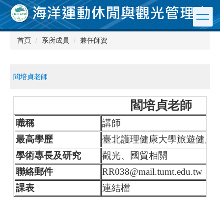
跳
到
主
要
首頁
系所成員
兼任師資
內
容
區
閻培貞老師
閻培貞老師
職稱
講師
最高學歷
臺北護理健康大學旅遊健康
學術專長及研究
觀光、國貿相關
聯絡郵件
RR038@mail.tumt.edu.tw
課表
連結檔