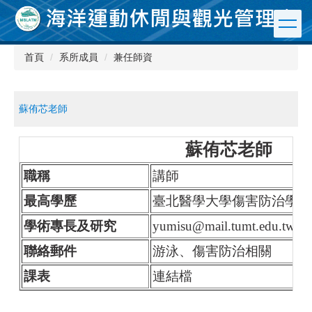
跳
到
主
要
首頁
系所成員
兼任師資
內
容
區
蘇侑芯老師
蘇侑芯老師
職稱
講師
最高學歷
臺北醫學大學傷害防治學研
學術專長及研究
yumisu@mail.tumt.edu.tw
聯絡郵件
游泳、傷害防治相關
課表
連結檔