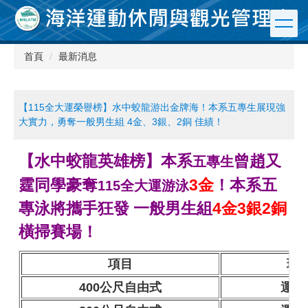
跳
到
主
要
首頁
最新消息
內
容
區
【115全大運榮譽榜】水中蛟龍游出金牌海！本系五專生展現強
大實力，勇奪一般男生組 4金、3銀、2銅 佳績！
【水中
蛟
龍英雄榜】
本系
曾趙又
五專生
霆同學豪奪
3金
！
本系五
115全大運游泳
專泳將攜手狂發 一般男生組
4金3銀2銅
橫掃賽場！
項目
班
400公尺自由式
運四